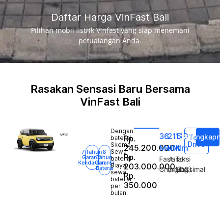
Daftar Harga VinFast Bali
Pilihan mobil listrik Vinfast yang siap menemani
petualangan Anda.
Rasakan Sensasi Baru Bersama
VinFast Bali
Dengan
36
215
110
Selengkap
Test
Rp.
baterai
Drive
Skema
245.200.000
Menit
KM
Nm
Sewa
7 Tahun
8
Rp.
Garansi
Tahun
baterai
Fast
Jarak
Torsi
Kendaraan
Garansi
Biaya
203.000.000
Baterai
Charging
(NEDC)
Maksimal
sewa
Rp.
baterai
350.000
per
bulan