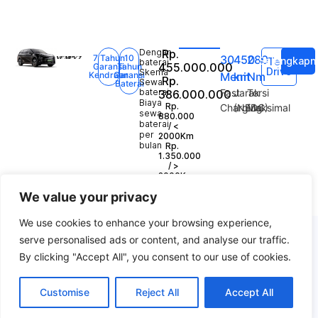
Dengan
Rp.
7 Tahun
10
30
450
280
Selengkapn
Test
baterai
455.000.000
Garansi
Tahun
Drive
Skema
Kendraan
Garansi
Menit
km
Nm
Rp.
Sewa
Baterai
baterai
Fast
Jarak
Torsi
386.000.000
Biaya
Rp.
Charging
(NEDC)
Maksimal
sewa
880.000
baterai
/ <
per
2000Km
bulan
Rp.
1.350.000
/ >
2000Km
We value your privacy
We use cookies to enhance your browsing experience,
serve personalised ads or content, and analyse our traffic.
By clicking "Accept All", you consent to our use of cookies.
Customise
Reject All
Accept All