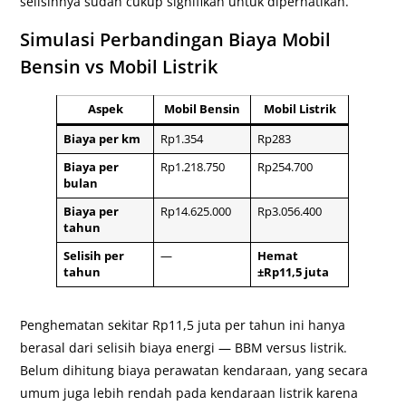
selisihnya sudah cukup signifikan untuk diperhatikan.
Simulasi Perbandingan Biaya Mobil
Bensin vs Mobil Listrik
Aspek
Mobil Bensin
Mobil Listrik
Biaya per km
Rp1.354
Rp283
Biaya per
Rp1.218.750
Rp254.700
bulan
Biaya per
Rp14.625.000
Rp3.056.400
tahun
Selisih per
—
Hemat
tahun
±Rp11,5 juta
Penghematan sekitar Rp11,5 juta per tahun ini hanya
berasal dari selisih biaya energi — BBM versus listrik.
Belum dihitung biaya perawatan kendaraan, yang secara
umum juga lebih rendah pada kendaraan listrik karena