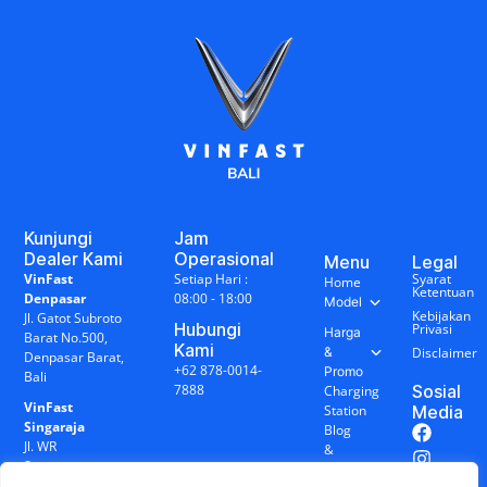
Kunjungi
Jam
Dealer Kami
Operasional
Menu
Legal
VinFast
Setiap Hari :
Syarat
Home
Ketentuan
Denpasar
08:00 - 18:00
Model
Kebijakan
Jl. Gatot Subroto
Hubungi
Privasi
Harga
Barat No.500,
Kami
&
Disclaimer
Denpasar Barat,
+62 878-0014-
Promo
Bali
7888
Sosial
Charging
VinFast
Station
Media
Singaraja
Blog
Jl. WR
&
Supratman
Berita
No.17R,