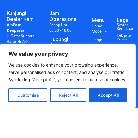
Kunjungi
Jam
Dealer Kami
Operasional
Menu
Legal
VinFast
Setiap Hari :
Syarat
Home
Ketentuan
Denpasar
08:00 - 18:00
Model
Kebijakan
Jl. Gatot Subroto
Hubungi
Privasi
Harga
Barat No.500,
Kami
&
Disclaimer
Denpasar Barat,
+62 878-0014-
Promo
Bali
We value your privacy
7888
Sosial
Charging
VinFast
Station
Media
We use cookies to enhance your browsing experience,
Singaraja
Blog
serve personalised ads or content, and analyse our traffic.
Jl. WR
&
Supratman
Berita
By clicking "Accept All", you consent to our use of cookies.
No.17R,
Penarukan,
Buleleng, Bali
Customise
Reject All
Accept All
© 2026 VinFast Bali - Dealer Resmi.