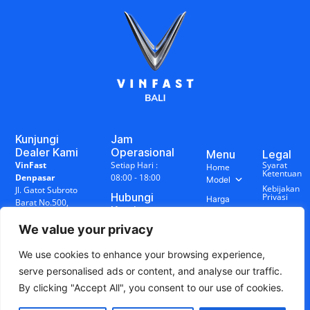
Kunjungi
Jam
Dealer Kami
Operasional
Menu
Legal
VinFast
Setiap Hari :
Syarat
Home
Ketentuan
Denpasar
08:00 - 18:00
Model
Kebijakan
Jl. Gatot Subroto
Hubungi
Privasi
Harga
Barat No.500,
Kami
&
Disclaimer
Denpasar Barat,
+62 878-0014-
Promo
Bali
We value your privacy
7888
Sosial
Charging
VinFast
Station
Media
We use cookies to enhance your browsing experience,
Singaraja
Blog
serve personalised ads or content, and analyse our traffic.
Jl. WR
&
Supratman
Berita
By clicking "Accept All", you consent to our use of cookies.
No.17R,
Penarukan,