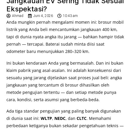
Jangkauan EV Sering Tidak Sesuai
Ekspektasi?
Ahmad
Juni 4, 2026
10:43 am
Anda mungkin pernah mengalami momen ini: brosur mobil
listrik yang Anda beli mencantumkan jangkauan 400 km,
tapi di dunia nyata angka itu jarang — bahkan hampir tidak
pernah — tercapai. Baterai sudah minta diisi saat
odometer baru menunjukkan 280–320 km.
Ini bukan kendaraan Anda yang bermasalah. Dan ini bukan
klaim pabrik yang asal-asalan. Ini adalah konsekuensi dari
sesuatu yang jarang dijelaskan saat proses jual beli: angka
jangkauan yang tercantum di brosur dihasilkan oleh
metode pengujian tertentu — dan setiap metode punya
cara, kondisi, serta asumsi yang berbeda-beda.
Ada tiga standar pengujian yang paling banyak digunakan
di dunia saat ini:
WLTP
,
NEDC
, dan
CLTC
. Memahami
perbedaan ketiganya bukan sekadar pengetahuan teknis —