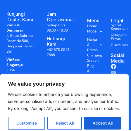
Kunjungi
Jam
Dealer Kami
Operasional
Menu
Legal
VinFast
Setiap Hari :
Syarat
Home
Ketentuan
Denpasar
08:00 - 18:00
Model
Kebijakan
Jl. Gatot Subroto
Hubungi
Privasi
Harga
Barat No.500,
Kami
&
Disclaimer
Denpasar Barat,
+62 878-0014-
Promo
Bali
7888
Sosial
Charging
VinFast
Station
Media
Singaraja
Blog
Jl. WR
&
Supratman
Berita
No.17R,
We value your privacy
Penarukan,
Buleleng, Bali
We use cookies to enhance your browsing experience,
serve personalised ads or content, and analyse our traffic.
By clicking "Accept All", you consent to our use of cookies.
© 2026 VinFast Bali - Dealer Resmi.
Customise
Reject All
Accept All