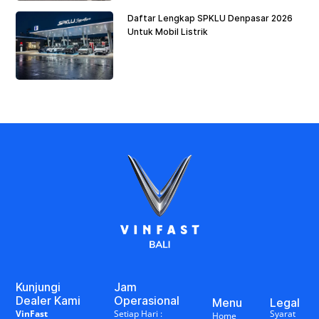
Daftar Lengkap SPKLU Denpasar 2026
Untuk Mobil Listrik
Kunjungi
Jam
Dealer Kami
Operasional
Menu
Legal
VinFast
Setiap Hari :
Syarat
Home