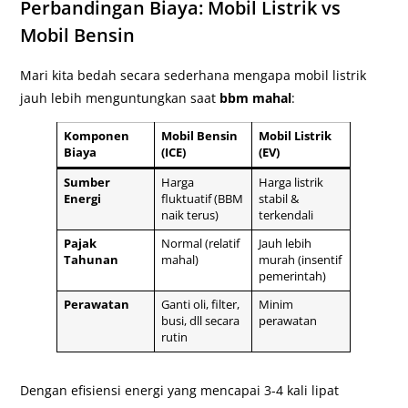
Perbandingan Biaya: Mobil Listrik vs
Mobil Bensin
Mari kita bedah secara sederhana mengapa mobil listrik
jauh lebih menguntungkan saat
bbm mahal
:
Komponen
Mobil Bensin
Mobil Listrik
Biaya
(ICE)
(EV)
Sumber
Harga
Harga listrik
Energi
fluktuatif (BBM
stabil &
naik terus)
terkendali
Pajak
Normal (relatif
Jauh lebih
Tahunan
mahal)
murah (insentif
pemerintah)
Perawatan
Ganti oli, filter,
Minim
busi, dll secara
perawatan
rutin
Dengan efisiensi energi yang mencapai 3-4 kali lipat