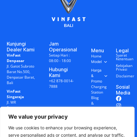
Kunjungi
Jam
Dealer Kami
Operasional
Menu
Legal
VinFast
Setiap Hari :
Syarat
Home
Ketentuan
Denpasar
08:00 - 18:00
Model
Kebijakan
Jl. Gatot Subroto
Hubungi
Privasi
Harga
Barat No.500,
Kami
&
Disclaimer
Denpasar Barat,
+62 878-0014-
Promo
Bali
7888
Sosial
Charging
VinFast
Station
Media
Singaraja
Blog
Jl. WR
&
Supratman
Berita
No.17R,
We value your privacy
Penarukan,
Buleleng, Bali
We use cookies to enhance your browsing experience,
serve personalised ads or content, and analyse our traffic.