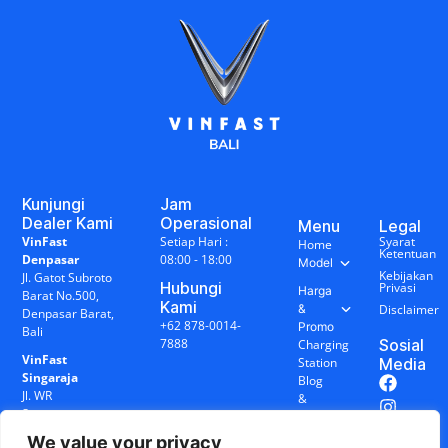
Kunjungi
Jam
Dealer Kami
Operasional
Menu
Legal
VinFast
Setiap Hari :
Syarat
Home
Ketentuan
Denpasar
08:00 - 18:00
Model
Kebijakan
Jl. Gatot Subroto
Hubungi
Privasi
Harga
Barat No.500,
Kami
&
Disclaimer
Denpasar Barat,
+62 878-0014-
Promo
Bali
7888
Sosial
Charging
VinFast
Station
Media
Singaraja
Blog
Jl. WR
&
Supratman
Berita
No.17R,
We value your privacy