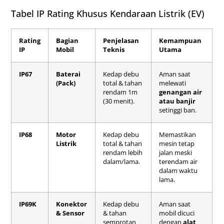
Tabel IP Rating Khusus Kendaraan Listrik (EV)
Rating
Bagian
Penjelasan
Kemampuan
IP
Mobil
Teknis
Utama
IP67
Baterai
Kedap debu
Aman saat
(Pack)
total & tahan
melewati
rendam 1m
genangan air
(30 menit).
atau banjir
setinggi ban.
IP68
Motor
Kedap debu
Memastikan
Listrik
total & tahan
mesin tetap
rendam lebih
jalan meski
dalam/lama.
terendam air
dalam waktu
lama.
IP69K
Konektor
Kedap debu
Aman saat
& Sensor
& tahan
mobil dicuci
semprotan
dengan
alat