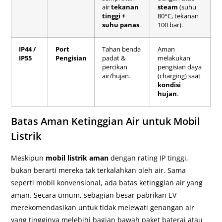
air
tekanan
steam
(suhu
tinggi +
80°C, tekanan
suhu panas
.
100 bar).
IP44 /
Port
Tahan benda
Aman
IP55
Pengisian
padat &
melakukan
percikan
pengisian daya
air/hujan.
(charging) saat
kondisi
hujan
.
Batas Aman Ketinggian Air untuk Mobil
Listrik
Meskipun
mobil listrik aman
dengan rating IP tinggi,
bukan berarti mereka tak terkalahkan oleh air. Sama
seperti mobil konvensional, ada batas ketinggian air yang
aman. Secara umum, sebagian besar pabrikan EV
merekomendasikan untuk tidak melewati genangan air
yang tingginya melebihi bagian bawah paket baterai atau