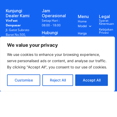
Kunjungi
Jam
Dealer Kami
Operasional
Menu
Legal
VinFast
Setiap Hari :
Syarat
Home
Ketentuan
Denpasar
08:00 - 18:00
Model
Kebijakan
Jl. Gatot Subroto
Hubungi
Privasi
Harga
Barat No.500,
Kami
&
Disclaimer
Denpasar Barat,
+62 878-0014-
Promo
Bali
We value your privacy
7888
Sosial
Charging
VinFast
Station
Media
We use cookies to enhance your browsing experience,
Singaraja
Blog
Jl. WR
serve personalised ads or content, and analyse our traffic.
&
Supratman
Berita
By clicking "Accept All", you consent to our use of cookies.
No.17R,
Penarukan,
Buleleng, Bali
Customise
Reject All
Accept All
© 2026 VinFast Bali - Dealer Resmi.